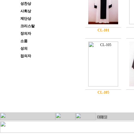
성찬상
사회상
제단상
크리스탈
CL-101
장의자
소품
성의
접의자
CL-105